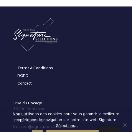
Terms & Conditions
RGPD
Contact
1 rue du Bocage
33200 Bordeaux
Nous utilisons des cookies pour vous garantir la meilleure
FRANCE
expérience de navigation sur notre site web Signature
T. +33 (0)5 56 08 19 54
Sélections.
k.nasser@signature-selections.com